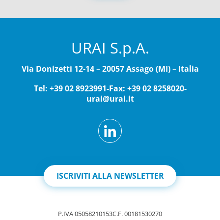
*
URAI S.p.A.
Via Donizetti 12-14 – 20057 Assago (MI) – Italia
Tel: +39 02 8923991
-
Fax: +39 02 8258020
-
urai@urai.it
ISCRIVITI ALLA NEWSLETTER
P.IVA 05058210153
C.F. 00181530270