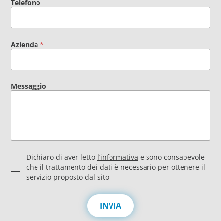
Telefono
Azienda
*
Messaggio
P
Dichiaro di aver letto
l’informativa
e sono consapevole
r
che il trattamento dei dati è necessario per ottenere il
i
servizio proposto dal sito.
v
a
c
INVIA
y