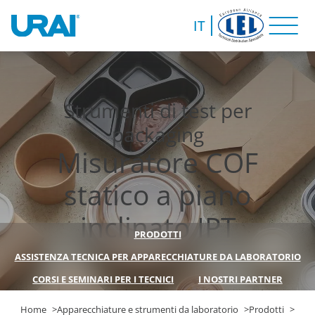
IT
Strumenti di test per
packaging
Misuratore COF
statico a piano
inclinato IPT
PRODOTTI
ASSISTENZA TECNICA PER APPARECCHIATURE DA LABORATORIO
CORSI E SEMINARI PER I TECNICI
I NOSTRI PARTNER
Home
Apparecchiature e strumenti da laboratorio
Prodotti