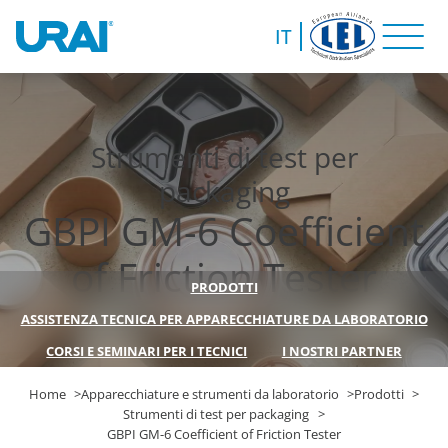
IT
Strumenti di test per
packaging
GBPI GM-6 Coefficient
of Friction Tester
PRODOTTI
ASSISTENZA TECNICA PER APPARECCHIATURE DA LABORATORIO
CORSI E SEMINARI PER I TECNICI
I NOSTRI PARTNER
Home
Apparecchiature e strumenti da laboratorio
Prodotti
Strumenti di test per packaging
GBPI GM-6 Coefficient of Friction Tester