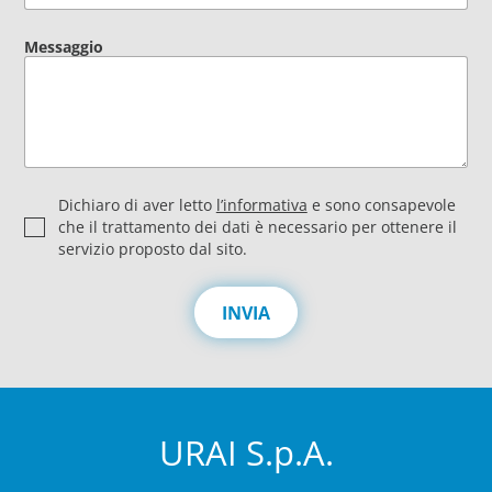
Messaggio
P
Dichiaro di aver letto
l’informativa
e sono consapevole
r
che il trattamento dei dati è necessario per ottenere il
i
servizio proposto dal sito.
v
a
c
INVIA
y
*
URAI S.p.A.