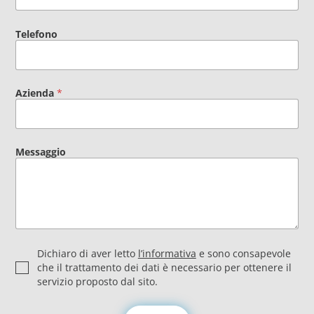
Telefono
Azienda
*
Messaggio
P
Dichiaro di aver letto
l’informativa
e sono consapevole
r
che il trattamento dei dati è necessario per ottenere il
i
servizio proposto dal sito.
v
a