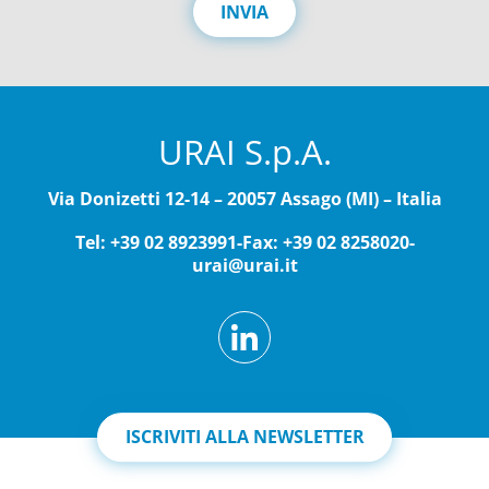
c
INVIA
y
*
URAI S.p.A.
Via Donizetti 12-14 – 20057 Assago (MI) – Italia
Tel: +39 02 8923991
-
Fax: +39 02 8258020
-
urai@urai.it
ISCRIVITI ALLA NEWSLETTER