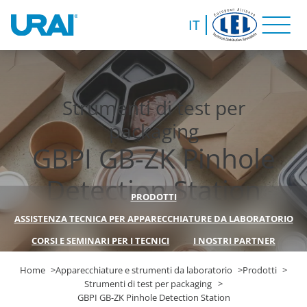
IT
Strumenti di test per
packaging
GBPI GB-ZK Pinhole
Detection Station
PRODOTTI
ASSISTENZA TECNICA PER APPARECCHIATURE DA LABORATORIO
CORSI E SEMINARI PER I TECNICI
I NOSTRI PARTNER
Home
Apparecchiature e strumenti da laboratorio
Prodotti
Strumenti di test per packaging
GBPI GB-ZK Pinhole Detection Station