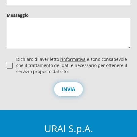
Messaggio
P
Dichiaro di aver letto
l’informativa
e sono consapevole
r
che il trattamento dei dati è necessario per ottenere il
i
servizio proposto dal sito.
v
a
c
INVIA
y
*
URAI S.p.A.