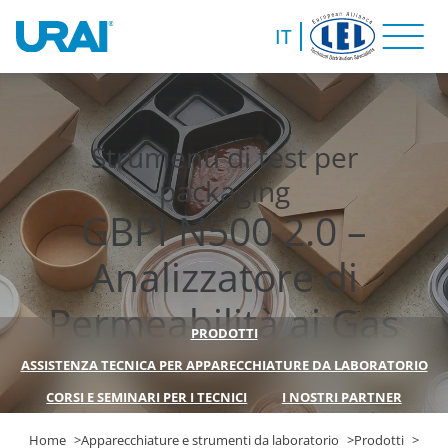
IT
Strumenti di test per
packaging
GBPI N500 2.0 –
Analizzatore di
Permeabilità ai Gas
PRODOTTI
ASSISTENZA TECNICA PER APPARECCHIATURE DA LABORATORIO
CORSI E SEMINARI PER I TECNICI
I NOSTRI PARTNER
Home
Apparecchiature e strumenti da laboratorio
Prodotti