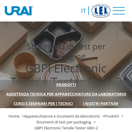
IT
Strumenti di test per
packaging
GBPI Electronic
Tensile Tester GBH-2
PRODOTTI
ASSISTENZA TECNICA PER APPARECCHIATURE DA LABORATORIO
CORSI E SEMINARI PER I TECNICI
I NOSTRI PARTNER
Home
Apparecchiature e strumenti da laboratorio
Prodotti
Strumenti di test per packaging
GBPI Electronic Tensile Tester GBH-2