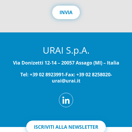
a
c
INVIA
y
*
URAI S.p.A.
Via Donizetti 12-14 – 20057 Assago (MI) – Italia
Tel: +39 02 8923991
-
Fax: +39 02 8258020
-
urai@urai.it
ISCRIVITI ALLA NEWSLETTER