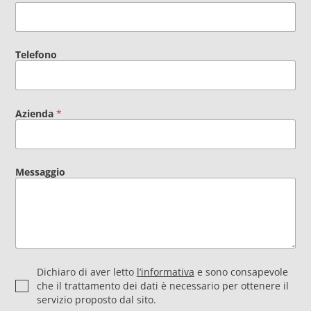
Telefono
Azienda
*
Messaggio
P
Dichiaro di aver letto
l’informativa
e sono consapevole
r
che il trattamento dei dati è necessario per ottenere il
i
servizio proposto dal sito.
v