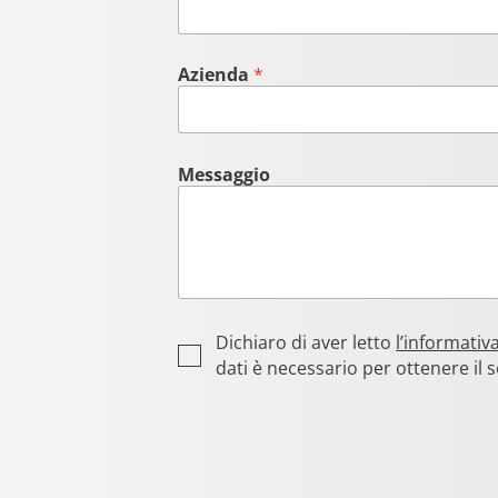
Azienda
*
Messaggio
P
Dichiaro di aver letto
l’informativ
r
dati è necessario per ottenere il s
i
v
a
c
y
*