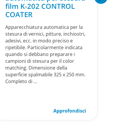
film K-202 CONTROL
fles
COATER
MAN
Apparecchiatura automatica per la
Appare
stesura di vernici, pitture, inchiostri,
stesura
adesivi, ecc. in modo preciso e
di altr
ripetibile. Particolarmente indicata
qualsia
quando si debbano preparare i
stende
campioni di stesura per il color
rullo 
matching. Dimensione della
dispon
superficie spalmabile 325 x 250 mm.
come ri
Completo di ...
Approfondisci