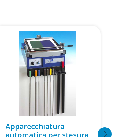
Apparecchiatura
Appa
automatica per stesura
stes