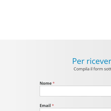
Per ricev
Compila il form sott
Nome
*
Email
*