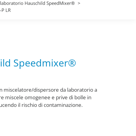
da laboratorio Hauschild SpeedMixer®
-P LR
hild Speedmixer®
miscelatore/dispersore da laboratorio a
e miscele omogenee e prive di bolle in
ucendo il rischio di contaminazione.