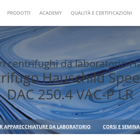
PRODOTTI
ACADEMY
QUALITÀ E CERTIFICAZIONI
ori centrifughi da laboratorio
ntrifugo Hauschild Sp
DAC 250.4 VAC-P LR
ER APPARECCHIATURE DA LABORATORIO
CORSI E SEMINAR