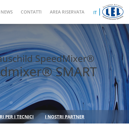
NEWS
CONTATTI
AREA RISERVATA
IT
 Hauschild SpeedMixer®
eedmixer® SMART
I PER I TECNICI
I NOSTRI PARTNER