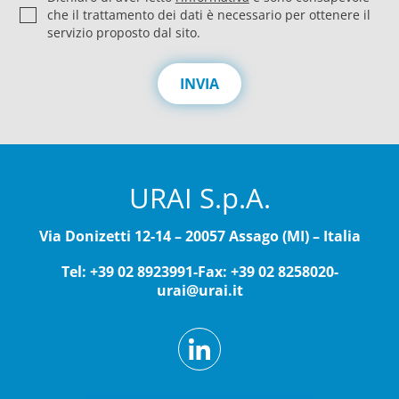
r
che il trattamento dei dati è necessario per ottenere il
i
servizio proposto dal sito.
v
a
c
INVIA
y
*
URAI S.p.A.
Via Donizetti 12-14 – 20057 Assago (MI) – Italia
Tel: +39 02 8923991
-
Fax: +39 02 8258020
-
urai@urai.it