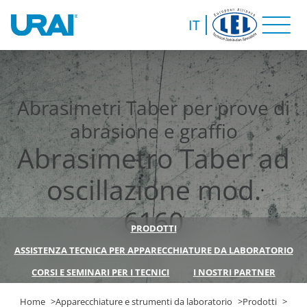
IT
Abrasimetri Taber per prove di
abrasione e graffio
Abrasimetro Taber ad
oscillazione mod.
6160
PRODOTTI
ASSISTENZA TECNICA PER APPARECCHIATURE DA LABORATORIO
CORSI E SEMINARI PER I TECNICI
I NOSTRI PARTNER
Home
Apparecchiature e strumenti da laboratorio
Prodotti