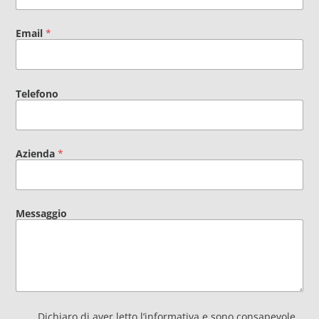
Email
*
Telefono
Azienda
*
Messaggio
P
Dichiaro di aver letto
l’informativa
e sono consapevole