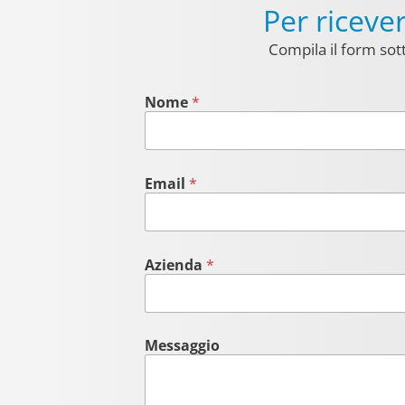
Per ricev
Compila il form sott
Nome
*
Email
*
Azienda
*
Messaggio