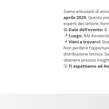
Siamo entusiasti di ann
aprile 2025
. Questo eve
esperti del settore, form
📅
Date dell’evento:
8-
📍
Luogo:
RAI Amsterda
📌
Vieni a trovarci:
Sta
Non perdere l’opportunit
distribuzione tecnica. S
ottenere preziosi insight
💡
Ti aspettiamo ad A