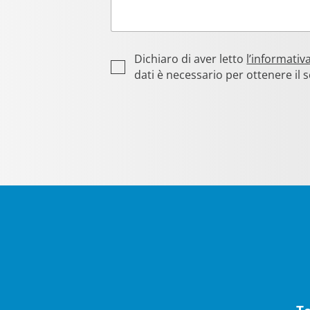
P
Dichiaro di aver letto
l’informativ
r
dati è necessario per ottenere il s
i
v
a
c
y
*