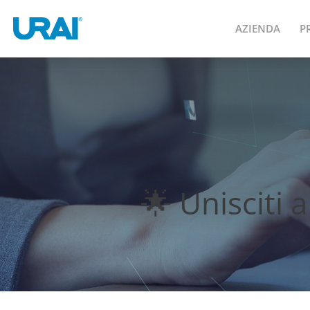
AZIENDA
P
🌟 Unisciti 