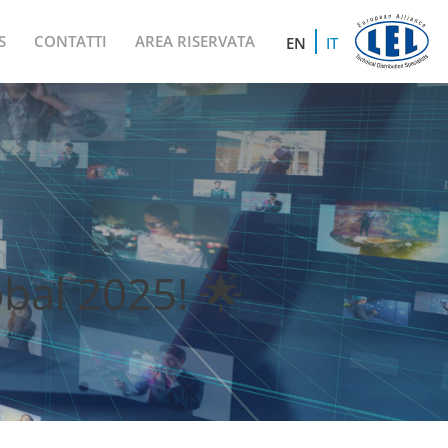
S
CONTATTI
AREA RISERVATA
EN
IT
obal 2025! 🌟