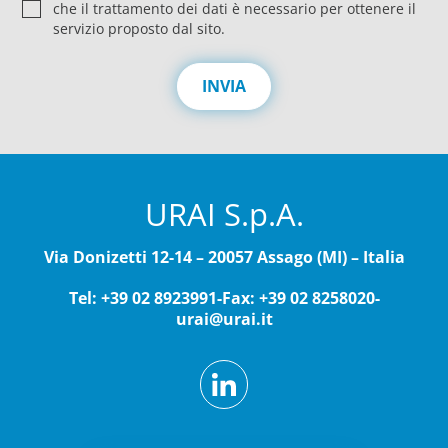
r
che il trattamento dei dati è necessario per ottenere il
i
servizio proposto dal sito.
v
a
c
INVIA
y
*
URAI S.p.A.
Via Donizetti 12-14 – 20057 Assago (MI) – Italia
Tel: +39 02 8923991
-
Fax: +39 02 8258020
-
urai@urai.it