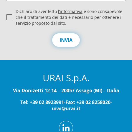
P
Dichiaro di aver letto
l’informativa
e sono consapevole
r
che il trattamento dei dati è necessario per ottenere il
i
servizio proposto dal sito.
v
a
c
INVIA
y
*
URAI S.p.A.
Via Donizetti 12-14 – 20057 Assago (MI) – Italia
Tel: +39 02 8923991
-
Fax: +39 02 8258020
-
urai@urai.it