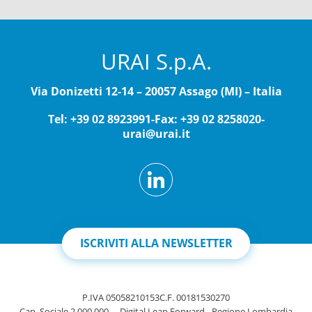
URAI S.p.A.
Via Donizetti 12-14 – 20057 Assago (MI) – Italia
Tel: +39 02 8923991
-
Fax: +39 02 8258020
-
urai@urai.it
ISCRIVITI ALLA NEWSLETTER
P.IVA 05058210153
C.F. 00181530270
Cap. Sociale 2.000.000
-
Digital Leap Forward - Regione Lombardia