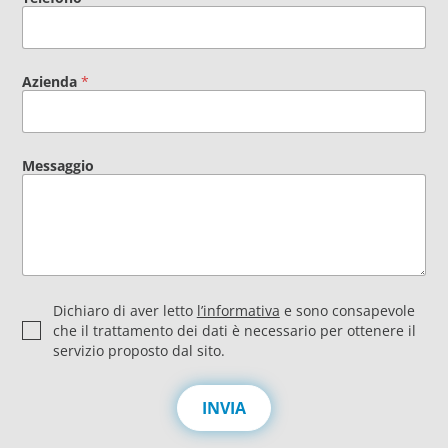
Azienda
*
Messaggio
P
Dichiaro di aver letto
l’informativa
e sono consapevole
r
che il trattamento dei dati è necessario per ottenere il
i
servizio proposto dal sito.
v
a
c
INVIA
y
*