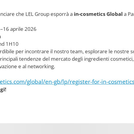
unciare che LEL Group esporrà a
in-cosmetics Global
a Par
–16 aprile 2026
a
nd 1H10
ile per incontrare il nostro team, esplorare le nostre so
rincipali tendenze del mercato degli ingredienti cosmetici, 
ovazione e al networking.
tics.com/global/en-gb/lp/register-for-in-cosmetics
gi!