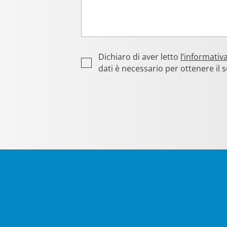
P
Dichiaro di aver letto
l’informativ
r
dati è necessario per ottenere il s
i
v
a
c
y
*