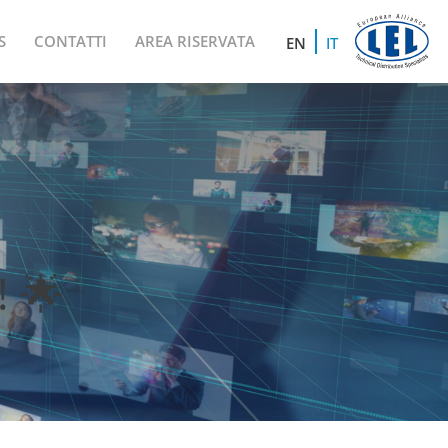
S
CONTATTI
AREA RISERVATA
EN
IT
! 🌟