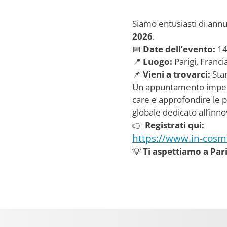
Siamo entusiasti di ann
2026
.
📅
Date dell’evento:
14
📍
Luogo:
Parigi, Franci
📌
Vieni a trovarci:
Sta
Un appuntamento imperdib
care e approfondire le p
globale dedicato all’inn
👉
Registrati qui:
https://www.in-cosme
💡
Ti aspettiamo a Pari